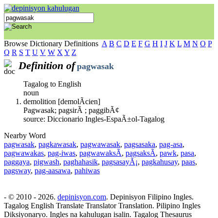
Browse Dictionary Definitions
A
B
C
D
E
F
G
H
I
J
K
L
M
N
O
P
Q
R
S
T
U
V
W
X
Y
Z
Definition of
pagwasak
Tagalog to English
noun
demolition [demolÃ­cien]
Pagwasak; pagsirÃ ; paggibÃ¢
source: Diccionario Ingles-EspaÃ±ol-Tagalog
Nearby Word
pagwasak
,
pagkawasak
,
pagwawasak
,
pagsasaka
,
pag-asa
,
pagwawakas
,
pag-iwas
,
pagwawaksÃ­
,
pagsaksÃ­
,
pawk
,
pasa
,
paggaya
,
pigwash
,
paghahasik
,
pagsasayÃ¡
,
pagkahusay
,
paas
,
pagsway
,
pag-aasawa
,
pahiwas
- © 2010 - 2026.
depinisyon.com
. Depinisyon Filipino Ingles.
Tagalog English Translate Translator Translation. Pilipino Ingles
Diksiyonaryo. Ingles na kahulugan isalin. Tagalog Thesaurus