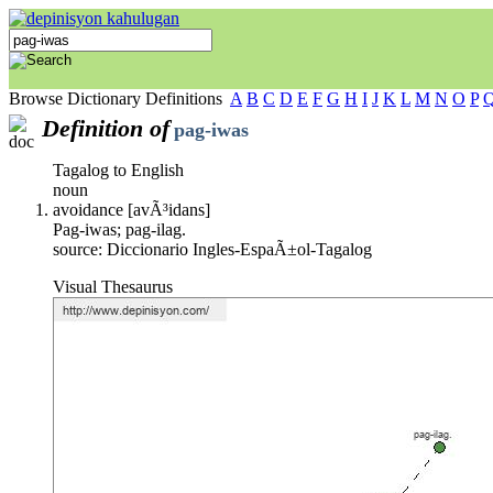
Browse Dictionary Definitions
A
B
C
D
E
F
G
H
I
J
K
L
M
N
O
P
Definition of
pag-iwas
Tagalog to English
noun
avoidance [avÃ³idans]
Pag-iwas; pag-ilag.
source: Diccionario Ingles-EspaÃ±ol-Tagalog
Visual Thesaurus