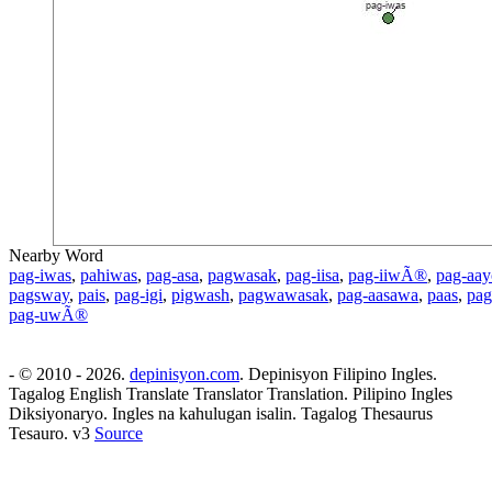
Nearby Word
pag-iwas
,
pahiwas
,
pag-asa
,
pagwasak
,
pag-iisa
,
pag-iiwÃ®
,
pag-aay
pagsway
,
pais
,
pag-igi
,
pigwash
,
pagwawasak
,
pag-aasawa
,
paas
,
pa
pag-uwÃ®
- © 2010 - 2026.
depinisyon.com
. Depinisyon Filipino Ingles.
Tagalog English Translate Translator Translation. Pilipino Ingles
Diksiyonaryo. Ingles na kahulugan isalin. Tagalog Thesaurus
Tesauro. v3
Source